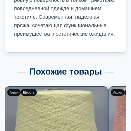
ровную поверхность в тонком трикотаже,
повседневной одежде и домашнем
текстиле. Современная, надежная
пряжа, сочетающая функциональные
преимущества и эстетические ожидания.
Похожие товары
Акрил
Шерсть
Акрил
По