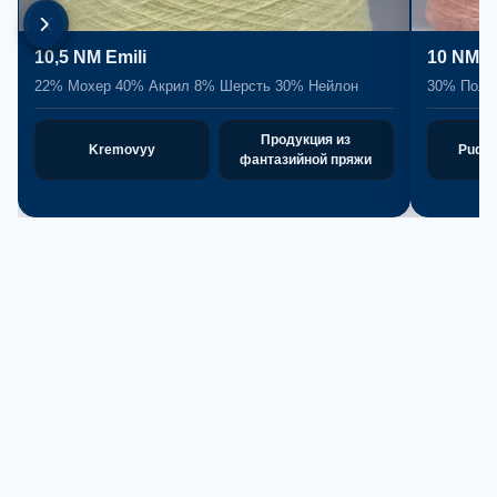
10,5 NM Emili
10 NM 
22% Мохер 40% Акрил 8% Шерсть 30% Нейлон
30% Поли
Продукция из
Kremovyy
Pudro
фантазийной пряжи