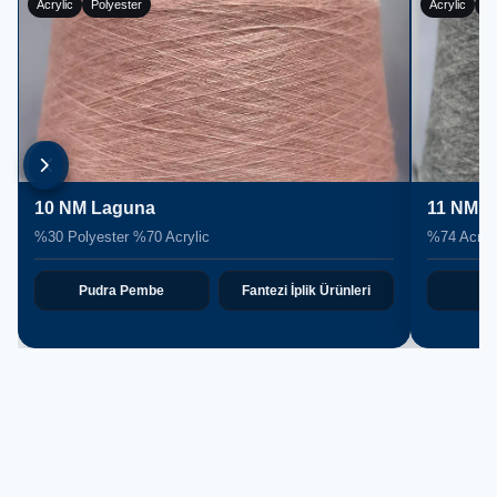
Acrylic
Polyester
11 NM Laguna
%74 Acrylic %26 Polyester
plik Ürünleri
Gri
Fantezi İplik Ürünleri